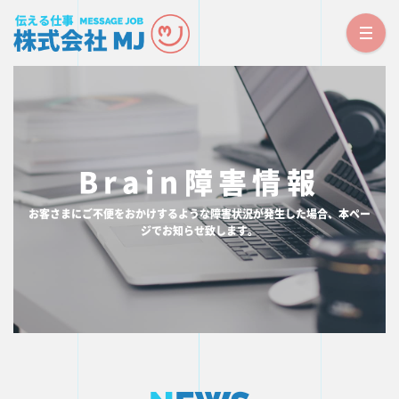
TOP PAGE
トップページ
NEWS
Brain障害情報
お知らせ
CORPORATE
お客さまにご不便をおかけするような障害状況が発生した場合、本ペー
会社概要
ジでお知らせ致します。
SERVICE
事業内容
RECRUIT
採用情報
CONTACT
お問い合わせ