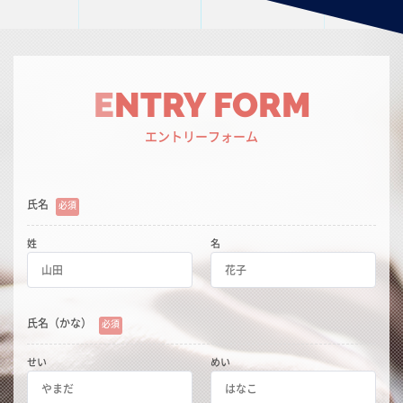
E
NTRY FORM
エントリーフォーム
氏名
必須
姓
名
氏名（かな）
必須
せい
めい