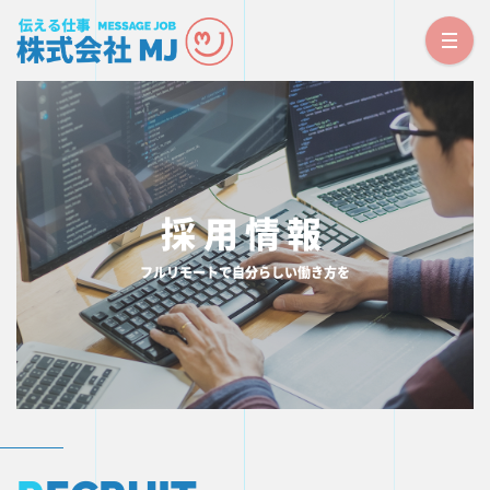
TOP PAGE
トップページ
NEWS
お知らせ
採用情報
CORPORATE
フルリモートで自分らしい働き方を
会社概要
SERVICE
事業内容
RECRUIT
採用情報
CONTACT
お問い合わせ