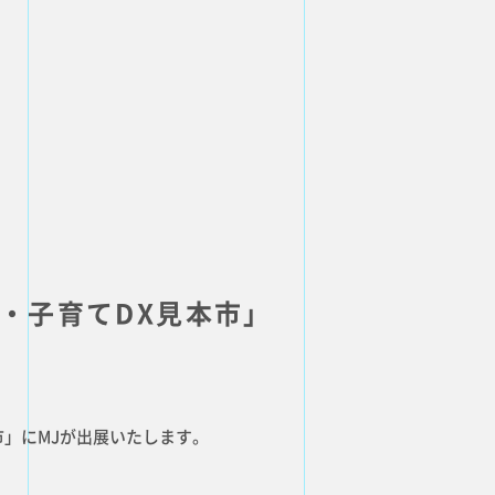
E
NEWS
・子育てDX見本市」
お知らせ
ATE
SERVICE
事業内容
CONTACT
市」にMJが出展いたします。
お問い合わせ