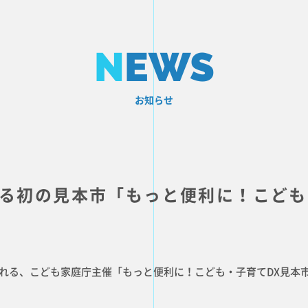
N
EWS
お知らせ
TOP PAG
る初の見本市「もっと便利に！こども
トップページ
CORPOR
会社概要
RECRUIT
催される、こども家庭庁主催「もっと便利に！こども・子育てDX見本
採用情報