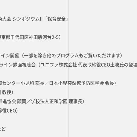
CORPOR
会社概要
RECRUIT
大会 シンポジウムII「保育安全」
採用情報
京都千代田区神田駿河台2-5）
：オフライン開催（一部を除き他のプログラムもご覧いただけます）
0：オンライン録画視聴会（ユニファ株式会社 代表取締役CEO土岐氏の
療センター小児科 部長／日本小児突然死予防医学会 会長）
 教授）
推進協会 顧問／学校法人正和学園 理事長）
役CEO）
など