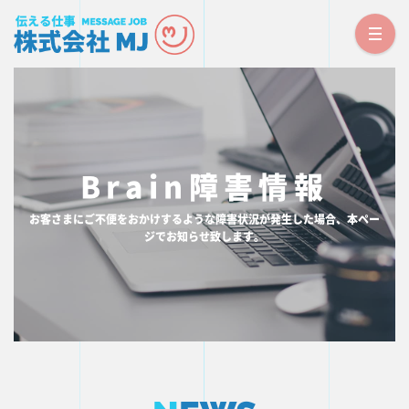
TOP PAGE
トップページ
NEWS
Brain障害情報
お知らせ
CORPORATE
お客さまにご不便をおかけするような障害状況が発生した場合、本ペー
会社概要
ジでお知らせ致します。
SERVICE
事業内容
RECRUIT
採用情報
CONTACT
お問い合わせ