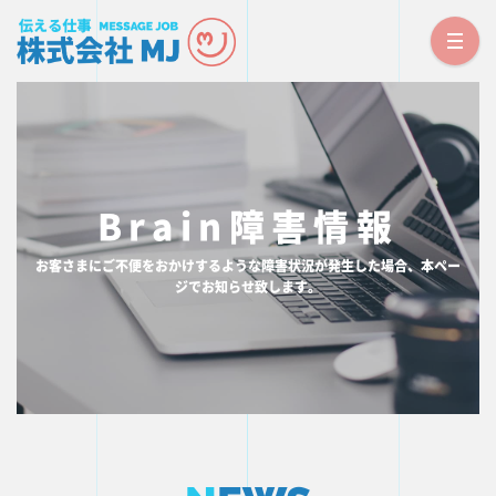
TOP PAGE
トップページ
NEWS
Brain障害情報
お知らせ
CORPORATE
お客さまにご不便をおかけするような障害状況が発生した場合、本ペー
会社概要
ジでお知らせ致します。
SERVICE
事業内容
RECRUIT
採用情報
CONTACT
お問い合わせ