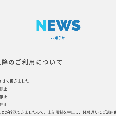
N
EWS
お知らせ
TOP PAG
時以降のご利用について
トップページ
CORPOR
させて頂きました
会社概要
RECRUIT
の停止
の停止
採用情報
の停止
ことが確認できましたので、上記規制を中止し、普段通りにご活用